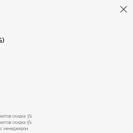
G)
акетов скидка 3%
акетов скидка 5%
е с менеджером